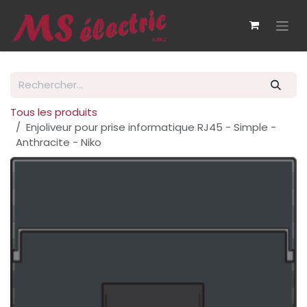
Se rendre au contenu
Tous les produits
Enjoliveur pour prise informatique RJ45 - Simple -
Anthracite - Niko